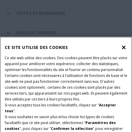
OUTILS ET RESSOURCES
PIÈCES ET SERVICES
CE SITE UTILISE DES COOKIES
A PROPOS DE CASE IH
Ce site web utilise des cookies. Des cookies peuvent être placés sur votre
appareil pour améliorer votre expérience, collecter des statistiques,
optimiser les fonctionnalités du site et fournir un contenu personnalisé.
Certains cookies sont nécessaires à l'utilisation de fonctions de base et le
Conditions générales d'utilisation
Avis de confidentialité
site web ne peut pas fonctionner correctement sans eux. D'autres
Mentions légales
Paramètres des cookies
cookies sont optionnels ; certains de ces cookies sont placés par des
services tiers, qui apparaissent sur nos pages web. Ils peuvent également
Telematics avis de confidentialité
être utilisés par ces tiers à leurs propres fins.
Si vous acceptez tous les cookies facultatifs, cliquez sur "
Accepter
© 2026 CNH Industrial America LLC. All Rights Reserved. Case IH is a
tous
".
trademark of CNH Industrial America LLC.
Si vous souhaitez en savoir plus et/ou choisir les types de cookies
facultatifs que ce site peut utiliser, sélectionnez "
Paramètres des
cookies
", puis cliquez sur "
Confirmer la sélection
" pour enregistrer