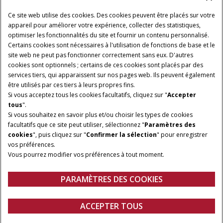
A PROPOS DE CASE IH
Ce site web utilise des cookies. Des cookies peuvent être placés sur votre
appareil pour améliorer votre expérience, collecter des statistiques,
optimiser les fonctionnalités du site et fournir un contenu personnalisé.
Certains cookies sont nécessaires à l'utilisation de fonctions de base et le
Conditions générales d'utilisation
Avis de confidentialité
site web ne peut pas fonctionner correctement sans eux. D'autres
Mentions légales
Paramètres des cookies
cookies sont optionnels ; certains de ces cookies sont placés par des
services tiers, qui apparaissent sur nos pages web. Ils peuvent également
Telematics avis de confidentialité
être utilisés par ces tiers à leurs propres fins.
Si vous acceptez tous les cookies facultatifs, cliquez sur "
Accepter
© 2026 CNH Industrial America LLC. All Rights Reserved. Case IH is a
tous
".
trademark of CNH Industrial America LLC.
Si vous souhaitez en savoir plus et/ou choisir les types de cookies
facultatifs que ce site peut utiliser, sélectionnez "
Paramètres des
cookies
", puis cliquez sur "
Confirmer la sélection
" pour enregistrer
vos préférences.
Vous pourrez modifier vos préférences à tout moment.
PARAMÈTRES DES COOKIES
ACCEPTER TOUS
Configurer
DEMANDER UN
Trouver un
Fanshop
DEVIS
concessionnaire