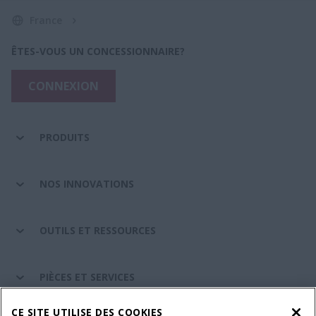
France
ÊTES-VOUS UN CONCESSIONNAIRE?
CONNEXION
PRODUITS
NOS INNOVATIONS
OUTILS ET RESSOURCES
PIÈCES ET SERVICES
CE SITE UTILISE DES COOKIES