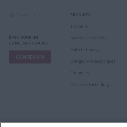
France
PRODUITS
Tracteurs
ÊTES-VOUS UN
Matériels de récolte
CONCESSIONNAIRE?
Paille et fourrage
CONNEXION
Chargeurs télescopiques
Chargeurs
Precision Technology