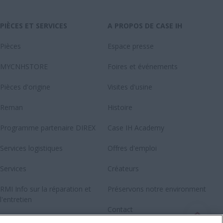
PIÈCES ET SERVICES
A PROPOS DE CASE IH
Pièces
Espace presse
MYCNHSTORE
Foires et événements
Pièces d'origine
Visites d'usine
Reman
Histoire
Programme partenaire DIREX
Case IH Academy
Services logistiques
Offres d'emploi
Services
Créateurs
RMI Info sur la réparation et
Préservons notre environment
l'entretien
Contact