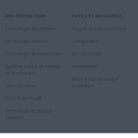
NOS INNOVATIONS
OUTILS ET RESSOURCES
Technologie des chenilles
Trouver un concessionnaire
Technologie moteurs
Configurateur
Technologie de transmission
MYCNHSTORE
Système avancé de freinage
Financement
de la remorque
Mises à jour du manuel
Automatisation
d'utilisation
Rotor Axial-Flow®
Technologie de Noeuds
Twinepro