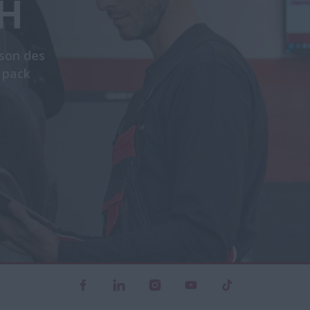
IH
son des
 pack