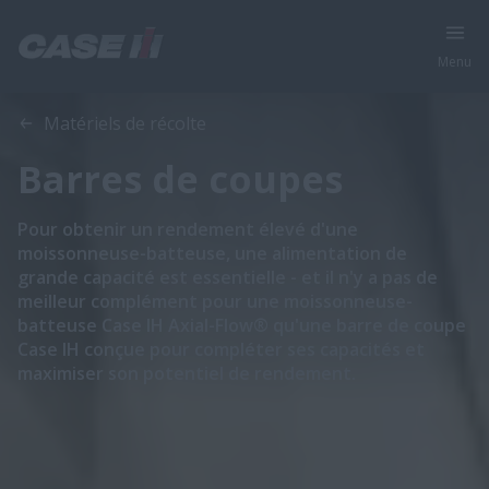
Menu
Aperçu
Matériels de récolte
Barres de coupes
Pour obtenir un rendement élevé d'une
moissonneuse-batteuse, une alimentation de
grande capacité est essentielle - et il n'y a pas de
meilleur complément pour une moissonneuse-
batteuse Case IH Axial-Flow® qu'une barre de coupe
Case IH conçue pour compléter ses capacités et
maximiser son potentiel de rendement.