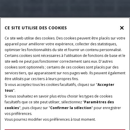
CE SITE UTILISE DES COOKIES
Ce site web utilise des cookies. Des cookies peuvent être placés sur votre
appareil pour améliorer votre expérience, collecter des statistiques,
optimiser les fonctionnalités du site et fournir un contenu personnalisé.
Certains cookies sont nécessaires à l'utilisation de fonctions de base et le
site web ne peut pas fonctionner correctement sans eux. D'autres
cookies sont optionnels ; certains de ces cookies sont placés par des
services tiers, qui apparaissent sur nos pages web. Ils peuvent également
être utilisés par ces tiers à leurs propres fins.
CUEILLEURS À MAÏS
CUEILLEURS À GRAINS
Si vous acceptez tous les cookies facultatifs, cliquez sur "
Accepter
6, 8, 12 ET 16 RANGÉES
4,9 À 12,5 M
tous
".
Si vous souhaitez en savoir plus et/ou choisir les types de cookies
PICK-UP DE RAMASSAGE
PICK-UP FLEXIBLES
facultatifs que ce site peut utiliser, sélectionnez "
Paramètres des
4,45 À 5,36 M
6,1 À 10,68 M
cookies
", puis cliquez sur "
Confirmer la sélection
" pour enregistrer
vos préférences.
BARRES DE COUPE À
Vous pourrez modifier vos préférences à tout moment.
TAPIS