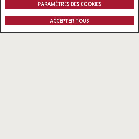
7,63 À 13,72 M
PARAMÈTRES DES COOKIES
Aperçu
DEMANDER
ACCEPTER TOUS
Barres de coupes
UNE DEMO
Configurer
DEMANDER UN
Trouver un
Fanshop
DEVIS
concessionnaire
5 barres de coupe pour récolter
n'importe quelle culture