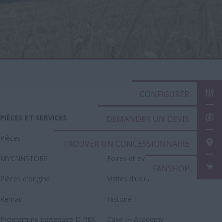
CONFIGURER
PIÈCES ET SERVICES
A PROPOS DE CASE IH
DEMANDER UN DEVIS
Pièces
Espace presse
TROUVER UN CONCESSIONNAIRE
MYCNHSTORE
Foires et événements
FANSHOP
Pièces d'origine
Visites d'usine
Reman
Histoire
Programme partenaire DIREX
Case IH Academy