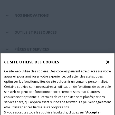
NOS INNOVATIONS
OUTILS ET RESSOURCES
PIÈCES ET SERVICES
CE SITE UTILISE DES COOKIES
A PROPOS DE CASE IH
Ce site web utilise des cookies. Des cookies peuvent être placés sur votre
appareil pour améliorer votre expérience, collecter des statistiques,
optimiser les fonctionnalités du site et fournir un contenu personnalisé.
Certains cookies sont nécessaires à l'utilisation de fonctions de base et le
Conditions générales d'utilisation
Avis de confidentialité
site web ne peut pas fonctionner correctement sans eux. D'autres
Mentions légales
Paramètres des cookies
cookies sont optionnels ; certains de ces cookies sont placés par des
services tiers, qui apparaissent sur nos pages web. Ils peuvent également
Telematics avis de confidentialité
être utilisés par ces tiers à leurs propres fins.
Si vous acceptez tous les cookies facultatifs, cliquez sur "
Accepter
© 2026 CNH Industrial America LLC. All Rights Reserved. Case IH is a