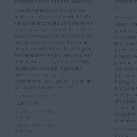
Presses haute densité LB436 HD
Presses 
XL
Case IH élargit son offre de presses
haute densité avec sa nouvelle LB 436
Découvrez 
HD qui est encore plus performante en
Case IH sér
termes de capacité et de densité. Grâce
plus intell
à ses nombreuses années d'expérience
des perfor
avec la série LB XL, Case IH introduit
leur concep
une presse « très haute densité » grand
productivit
format entièrement nouvelle. L'objectif
niveaux, c
ambitieux était d’augmenter de 22% la
plus haut. 
densité des balles par rapport aux
foin, de la 
presses à grosses balles
presses pr
conventionnelles et jusqu'à 15% de plus
homogènes 
par rapport à la gamme LB XL.
long de la 
Quel que s
DIMENSIONS DE BALLES
choisissez,
120x90 CM
à toute ép
PUISSANCE MINIMUM DE PDF
exceptionne
250 CH
expérience
LARGEUR DE RAMASSEUR
DIMENSIONS
2,352 M
80 x 90