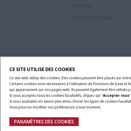
Chargeurs
Precision Technology
CE SITE UTILISE DES COOKIES
Ce site web utilise des cookies. Des cookies peuvent être placés sur votre
Certains cookies sont nécessaires à l'utilisation de fonctions de base et 
qui apparaissent sur nos pages web. Ils peuvent également être utilisés pa
Si vous acceptez tous les cookies facultatifs, cliquez sur "
Accepter tous
"
Si vous souhaitez en savoir plus et/ou choisir les types de cookies facultati
Vous pourrez modifier vos préférences à tout moment.
Conditions générales d'utilisation
Avis de confidentialité
Menti
PARAMÈTRES DES COOKIES
© 2026 CNH Industrial America LLC. All Rights Reserved. Case IH is a tra