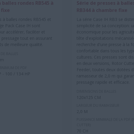
à balles rondes RB545 à
Série de presses à balle
fixe
RB344 à chambre fixe
s à balles rondes RB545 et
La série Case IH RB3 se disti
ge Pack Case IH sont
simplicité de sa conception: u
r accélérer, faciliter et
économique pour les agriculte
le pressage tout en assurant
tête d'exploitations mécanisée
ts de meilleure qualité.
recherche d'une presse à la fo
confortable dans tous les typ
 DE BALLES
cultures. Ces presses sont di
cm
en deux versions, Rotor Cutt
MINIMUM DE PDF
Feeder, toutes deux dotées d
P - 100 / 134 HP
ramasseur de 2,0 m qui garan
pressage rapide et efficace.
DIMENSIONS DE BALLES
120x125 CM
LARGEUR DU RAMASSEUR
2,0 M
PUISSANCE MINIMALE DE LA PDF 
CUTTER)
70 CH