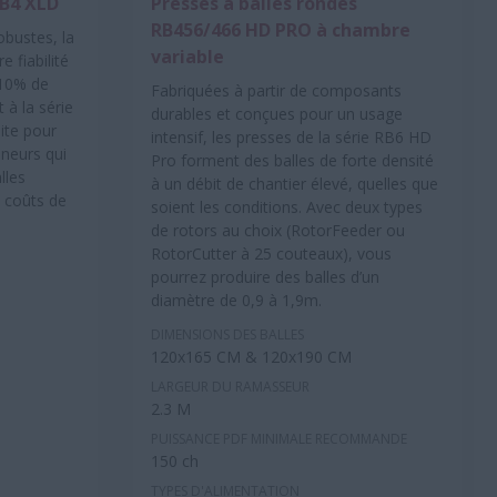
LB4 XLD
Presses à balles rondes
RB456/466 HD PRO à chambre
bustes, la
variable
 fiabilité
 10% de
Fabriquées à partir de composants
 à la série
durables et conçues pour un usage
aite pour
intensif, les presses de la série RB6 HD
eneurs qui
Pro forment des balles de forte densité
lles
à un débit de chantier élevé, quelles que
s coûts de
soient les conditions. Avec deux types
de rotors au choix (RotorFeeder ou
RotorCutter à 25 couteaux), vous
pourrez produire des balles d’un
diamètre de 0,9 à 1,9m.
DIMENSIONS DES BALLES
120x165 CM & 120x190 CM
LARGEUR DU RAMASSEUR
2.3 M
PUISSANCE PDF MINIMALE RECOMMANDE
150 ch
TYPES D'ALIMENTATION