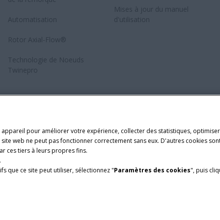
Mises à jour du manuel
Automatisation
d'utilisation
Rotor Axial-Flow®
Technologie de Noeuds
Twinepro
 appareil pour améliorer votre expérience, collecter des statistiques, optimiser 
le site web ne peut pas fonctionner correctement sans eux. D'autres cookies sont
r ces tiers à leurs propres fins.
.
fs que ce site peut utiliser, sélectionnez "
Paramètres des cookies
", puis cli
ons légales
Paramètres des cookies
Telematics avis de confidentialit
demark of CNH Industrial America LLC.