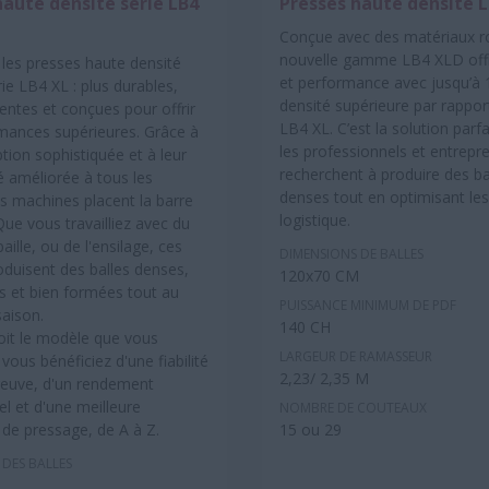
haute densité série LB4
Presses haute densité 
Conçue avec des matériaux ro
nouvelle gamme LB4 XLD offre
les presses haute densité
et performance avec jusqu’à
ie LB4 XL : plus durables,
densité supérieure par rapport
igentes et conçues pour offrir
LB4 XL. C’est la solution parf
mances supérieures. Grâce à
les professionnels et entrepr
tion sophistiquée et à leur
recherchent à produire des ba
é améliorée à tous les
denses tout en optimisant le
es machines placent la barre
logistique.
Que vous travailliez avec du
paille, ou de l'ensilage, ces
DIMENSIONS DE BALLES
oduisent des balles denses,
120x70 CM
et bien formées tout au
PUISSANCE MINIMUM DE PDF
saison.
140 CH
oit le modèle que vous
LARGEUR DE RAMASSEUR
 vous bénéficiez d'une fiabilité
2,23/ 2,35 M
reuve, d'un rendement
l et d'une meilleure
NOMBRE DE COUTEAUX
 de pressage, de A à Z.
15 ou 29
 DES BALLES