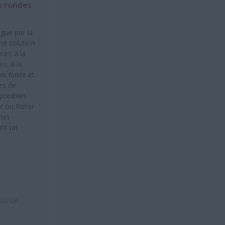
s rondes
ngue par la
ne solution
urs à la
s, à la
is fiable et
es de
sponibles
er ou Rotor
'un
tit un
(ROTOR