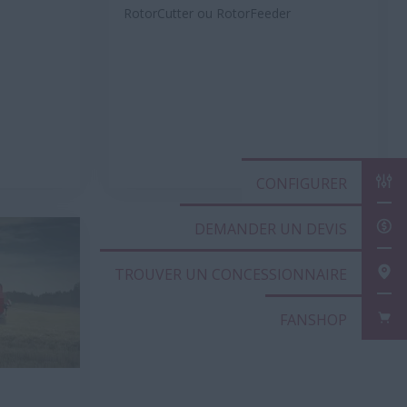
RotorCutter ou RotorFeeder
CONFIG
DEMAND
TROUVE
FANSHO