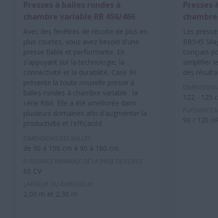
Presses à balles rondes à
Presses 
chambre variable RB 456/466
chambre 
Avec des fenêtres de récolte de plus en
Les presse
plus courtes, vous avez besoin d'une
RB545 Sila
presse fiable et performante. En
conçues pou
s'appuyant sur la technologie, la
simplifier 
connectivité et la durabilité, Case IH
des résulta
présente la toute nouvelle presse à
DIMENSIONS
balles rondes à chambre variable : la
122 - 125 
série RB6. Elle a été améliorée dans
PUISSANCE 
plusieurs domaines afin d'augmenter la
90 / 120 H
productivité et l'efficacité.
DIMENSIONS DES BALLES
de 90 à 150 cm à 90 à 180 cm
PUISSANCE MINIMALE DE LA PRISE DE FORCE
60 CV
LARGEUR DU RAMASSEUR
2,00 m et 2,30 m