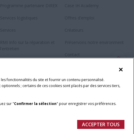
Programme partenaire DIREX
Case IH Academy
Services logistiques
Offres d'emploi
Services
Créateurs
RMI Info sur la réparation et
Préservons notre environment
l'entretien
Contact
Newsletter
Fanshop
les fonctionnalités du site et fournir un contenu personnalisé.
 optionnels ; certains de ces cookies sont placés par des services tiers,
quez sur "
Confirmer la sélection
" pour enregistrer vos préférences.
é
ACCEPTER TOUS