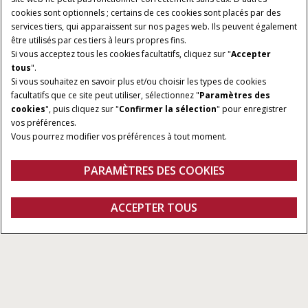
cookies sont optionnels ; certains de ces cookies sont placés par des
services tiers, qui apparaissent sur nos pages web. Ils peuvent également
être utilisés par ces tiers à leurs propres fins.
Si vous acceptez tous les cookies facultatifs, cliquez sur "
Accepter
tous
".
TAILLE/RÉSOLUTION DE
INTERFACE :
Si vous souhaitez en savoir plus et/ou choisir les types de cookies
L'ÉCRAN :
Android
facultatifs que ce site peut utiliser, sélectionnez "
Paramètres des
12 po. / 1200x800px
cookies
", puis cliquez sur "
Confirmer la sélection
" pour enregistrer
vos préférences.
ENTRÉE DE CAMÉRA
COMPATIBILITÉ :
Vous pourrez modifier vos préférences à tout moment.
VIDÉO :
ISOBUS
4
PARAMÈTRES DES COOKIES
Gamme
Caractéristiques
ACCEPTER TOUS
Pro 1200
Configurer
DEMANDER UN
Trouver un
Fanshop
DEVIS
concessionnaire