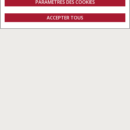
PARAMÈTRES DES COOKIES
Aperçu
Caractéristiques
Modèles
Brochures
ACCEPTER TOUS
Farmall 55-75 C
CONFIGURER
Configurer
DEMANDER UN
Trouver un
Fanshop
DEVIS
concessionnaire
Affrontez les plus grands défits
Si vous cherchez un tracteur polyvalent mais pensez