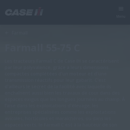
Menu
Aperçu
Caractéristiques
Modèles
Brochures
Farmall
Farmall 55-75 C
Les tracteurs Farmall C de Case IH se caractérisent
par leur polyvalence, grâce à leurs dimensions
compactes complétées d'un moteur et d'une
transmission réactifs pour leur gabarit. C’est
d'ailleurs le secret de la facilité avec laquelle ils
enchaînent aussi bien les travaux de cour dans des
espaces exigus que les longues journées au champ. À
l’aise dans les exploitations d'élevage, les
entreprises spécialisées comme les exploitations
avicoles, horticoles et maraîchères, ou dans les
espaces verts, le Farmall C est à la hauteur de son