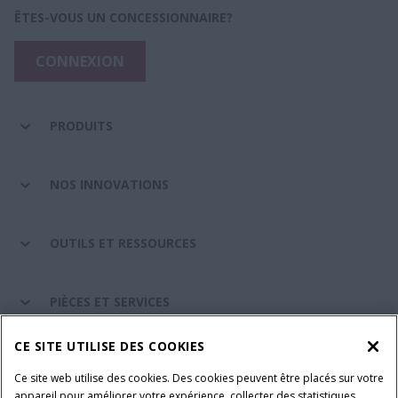
ÊTES-VOUS UN CONCESSIONNAIRE?
CONNEXION
PRODUITS
NOS INNOVATIONS
OUTILS ET RESSOURCES
PIÈCES ET SERVICES
CE SITE UTILISE DES COOKIES
A PROPOS DE CASE IH
Ce site web utilise des cookies. Des cookies peuvent être placés sur votre
appareil pour améliorer votre expérience, collecter des statistiques,