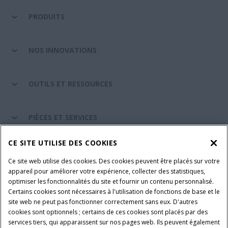
PRODUITS
NOS INNOVATIONS
OUTILS ET RESSOURCES
PIÈCES ET SERVICES
CE SITE UTILISE DES COOKIES
A PROPOS DE CASE IH
Ce site web utilise des cookies. Des cookies peuvent être placés sur votre
appareil pour améliorer votre expérience, collecter des statistiques,
optimiser les fonctionnalités du site et fournir un contenu personnalisé.
Certains cookies sont nécessaires à l'utilisation de fonctions de base et le
Conditions générales d'utilisation
Avis de confidentialité
site web ne peut pas fonctionner correctement sans eux. D'autres
Mentions légales
Paramètres des cookies
cookies sont optionnels ; certains de ces cookies sont placés par des
services tiers, qui apparaissent sur nos pages web. Ils peuvent également
Telematics avis de confidentialité