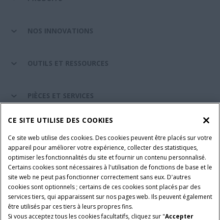
NOS INNOVATIONS
OUTILS ET RESSOURCES
PIÈCES ET SERVICES
CE SITE UTILISE DES COOKIES
A PROPOS DE CASE IH
Ce site web utilise des cookies. Des cookies peuvent être placés sur votre
appareil pour améliorer votre expérience, collecter des statistiques,
optimiser les fonctionnalités du site et fournir un contenu personnalisé.
Certains cookies sont nécessaires à l'utilisation de fonctions de base et le
Conditions générales d'utilisation
Avis de confidentialité
site web ne peut pas fonctionner correctement sans eux. D'autres
Mentions légales
Paramètres des cookies
cookies sont optionnels ; certains de ces cookies sont placés par des
services tiers, qui apparaissent sur nos pages web. Ils peuvent également
Telematics avis de confidentialité
être utilisés par ces tiers à leurs propres fins.
Si vous acceptez tous les cookies facultatifs, cliquez sur "
Accepter
© 2026 CNH Industrial America LLC. All Rights Reserved. Case IH is a