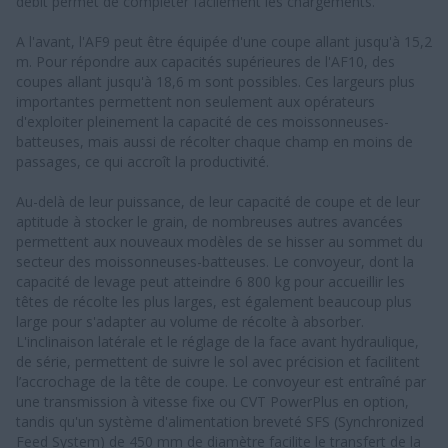
débit permet de compléter facilement les chargements.
A l'avant, l'AF9 peut être équipée d'une coupe allant jusqu'à 15,2
m. Pour répondre aux capacités supérieures de l'AF10, des
coupes allant jusqu'à 18,6 m sont possibles. Ces largeurs plus
importantes permettent non seulement aux opérateurs
d'exploiter pleinement la capacité de ces moissonneuses-
batteuses, mais aussi de récolter chaque champ en moins de
passages, ce qui accroît la productivité.
Au-delà de leur puissance, de leur capacité de coupe et de leur
aptitude à stocker le grain, de nombreuses autres avancées
permettent aux nouveaux modèles de se hisser au sommet du
secteur des moissonneuses-batteuses. Le convoyeur, dont la
capacité de levage peut atteindre 6 800 kg pour accueillir les
têtes de récolte les plus larges, est également beaucoup plus
large pour s'adapter au volume de récolte à absorber.
L'inclinaison latérale et le réglage de la face avant hydraulique,
de série, permettent de suivre le sol avec précision et facilitent
l’accrochage de la tête de coupe. Le convoyeur est entraîné par
une transmission à vitesse fixe ou CVT PowerPlus en option,
tandis qu'un système d'alimentation breveté SFS (Synchronized
Feed System) de 450 mm de diamètre facilite le transfert de la