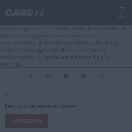
Menu
A rendering error occurred:
Minified React error #306; visit
https://reactjs.org/docs/error-decoder.html?
invariant=306&args[]=%5Bobject%20Object%5D&args[]=
for the full message or use the non-minified dev
environment for full errors and additional helpful
warnings.
.
France
ÊTES-VOUS UN CONCESSIONNAIRE?
CONNEXION