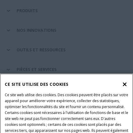
PRODUITS
NOS INNOVATIONS
OUTILS ET RESSOURCES
PIÈCES ET SERVICES
CE SITE UTILISE DES COOKIES
A PROPOS DE CASE IH
Ce site web utilise des cookies. Des cookies peuvent être placés sur votre
appareil pour améliorer votre expérience, collecter des statistiques,
optimiser les fonctionnalités du site et fournir un contenu personnalisé.
Certains cookies sont nécessaires à l'utilisation de fonctions de base et le
Conditions générales d'utilisation
Avis de confidentialité
site web ne peut pas fonctionner correctement sans eux. D'autres
Mentions légales
Paramètres des cookies
cookies sont optionnels ; certains de ces cookies sont placés par des
services tiers, qui apparaissent sur nos pages web. Ils peuvent également
Telematics avis de confidentialité