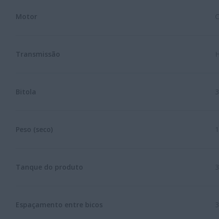
Motor
C
Transmissão
H
Bitola
3
Peso (seco)
1
Tanque do produto
3
Espaçamento entre bicos
3