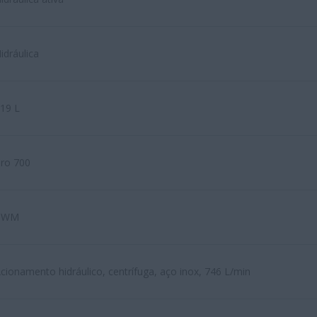
idráulica
19 L
ro 700
PWM
cionamento hidráulico, centrífuga, aço inox, 746 L/min