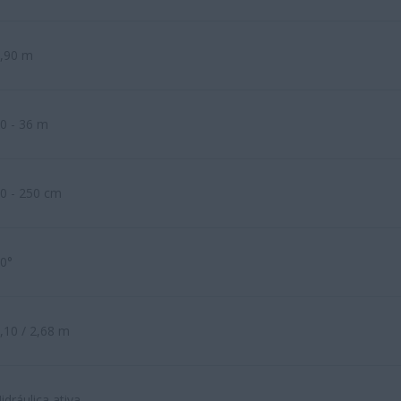
,90 m
0 - 36 m
0 - 250 cm
0°
,10 / 2,68 m
idráulica ativa