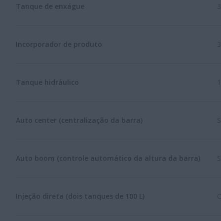
Tanque de enxágue
3
Incorporador de produto
3
Tanque hidráulico
1
Auto center (centralização da barra)
S
Auto boom (controle automático da altura da barra)
S
Injeção direta (dois tanques de 100 L)
O