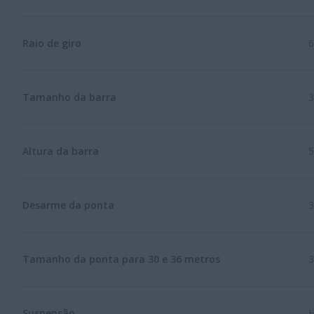
Raio de giro
6
Tamanho da barra
3
Altura da barra
5
Desarme da ponta
3
Tamanho da ponta para 30 e 36 metros
3
Suspensão
H