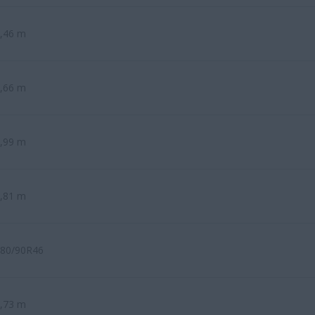
,46 m
,66 m
,99 m
,81 m
80/90R46
,73 m