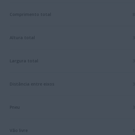
Comprimento total
8
Altura total
3
Largura total
3
Distância entre eixos
3
Pneu
3
Vão livre
1