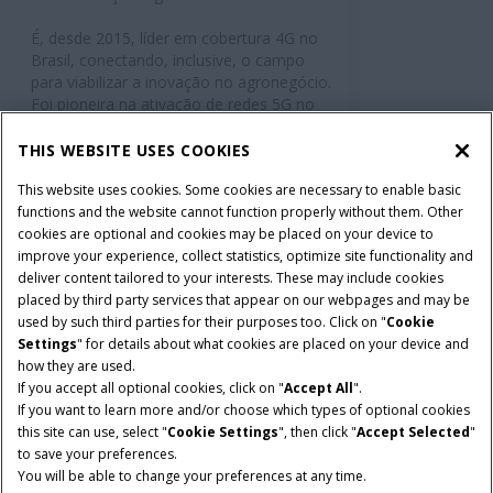
É, desde 2015, líder em cobertura 4G no
Brasil, conectando, inclusive, o campo
para viabilizar a inovação no agronegócio.
Foi pioneira na ativação de redes 5G no
país, com a criação dos Living Labs em
2019, e está pronta para a próxima
THIS WEBSITE USES COOKIES
geração de redes móveis.
This website uses cookies. Some cookies are necessary to enable basic
functions and the website cannot function properly without them. Other
A TIM valoriza a diversidade e promove
cookies are optional and cookies may be placed on your device to
uma cultura sempre mais inclusiva, com
improve your experience, collect statistics, optimize site functionality and
um ambiente de trabalho pautado no
deliver content tailored to your interests. These may include cookies
respeito. A companhia atua
placed by third party services that appear on our webpages and may be
comprometida com as melhores práticas
used by such third parties for their purposes too. Click on "
Cookie
ambientais, sociais e de governança.
Settings
" for details about what cookies are placed on your device and
how they are used.
If you accept all optional cookies, click on "
Accept All
".
If you want to learn more and/or choose which types of optional cookies
this site can use, select "
Cookie Settings
", then click "
Accept Selected
"
to save your preferences.
You will be able to change your preferences at any time.