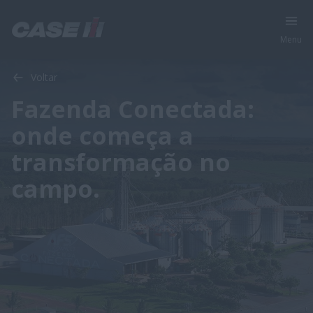
Menu
A Fazenda
Máquinas
Galeria de Imagens
FieldOps
Web
Voltar
Fazenda Conectada:
onde começa a
transformação no
campo.