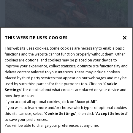
THIS WEBSITE USES COOKIES
Cenas brutas Colhedora a Etanol
This website uses cookies. Some cookies are necessary to enable basic
functions and the website cannot function properly without them. Other
cookies are optional and cookies may be placed on your device to
improve your experience, collect statistics, optimize site functionality and
deliver content tailored to your interests. These may include cookies
ACESSE AQUI
placed by third party services that appear on our webpages and may be
used by such third parties for their purposes too. Click on "
Cookie
Settings
" for details about what cookies are placed on your device and
how they are used.
If you accept all optional cookies, click on "
Accept All
".
If you want to learn more and/or choose which types of optional cookies
this site can use, select "
Cookie Settings
", then click "
Accept Selected
"
to save your preferences.
You will be able to change your preferences at any time.