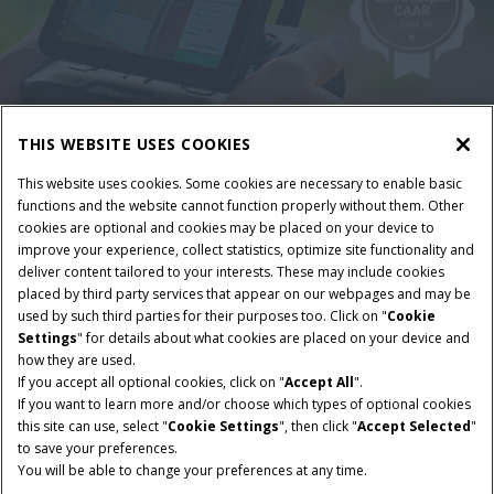
THIS WEBSITE USES COOKIES
Inscrição
This website uses cookies. Some cookies are necessary to enable basic
functions and the website cannot function properly without them. Other
cookies are optional and cookies may be placed on your device to
Garanta um desconto especial realizando sua pré-
improve your experience, collect statistics, optimize site functionality and
inscrição!
deliver content tailored to your interests. These may include cookies
placed by third party services that appear on our webpages and may be
FAZER INSCRIÇÃO
used by such third parties for their purposes too. Click on "
Cookie
Settings
" for details about what cookies are placed on your device and
how they are used.
If you accept all optional cookies, click on "
Accept All
".
If you want to learn more and/or choose which types of optional cookies
this site can use, select "
Cookie Settings
", then click "
Accept Selected
"
to save your preferences.
You will be able to change your preferences at any time.