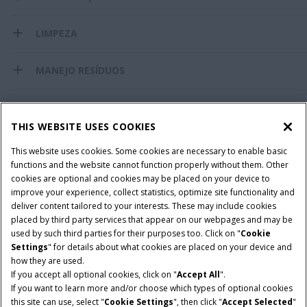
LIMPEZA
MANEJO RESÍDUOS
AMAZENAGEM E DESCARGA
THIS WEBSITE USES COOKIES
RODADO
This website uses cookies. Some cookies are necessary to enable basic
functions and the website cannot function properly without them. Other
cookies are optional and cookies may be placed on your device to
CABINE
improve your experience, collect statistics, optimize site functionality and
deliver content tailored to your interests. These may include cookies
TECNOLOGIA
placed by third party services that appear on our webpages and may be
used by such third parties for their purposes too. Click on "
Cookie
Settings
" for details about what cookies are placed on your device and
DIMENSÕES
how they are used.
If you accept all optional cookies, click on "
Accept All
".
If you want to learn more and/or choose which types of optional cookies
this site can use, select "
Cookie Settings
", then click "
Accept Selected
"