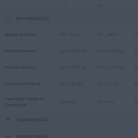
MOTORIZAÇÃO
Modelo do Motor
FPT _ NEF 6
FPT _ NEF 6
FP
Potência Nominal
253 cv (250 hp)
272 cv (268 hp)
32
Potência Máxima
299 cv (295 hp)
319 cv (315 hp)
38
Reserva de Potência
46 cv (45 hp)
47 cv (47 hp)
61
Capacidade Tanque de
550 litros
950 litros
95
Combustível
TRANSMISSÃO
ALIMENTAÇÃO