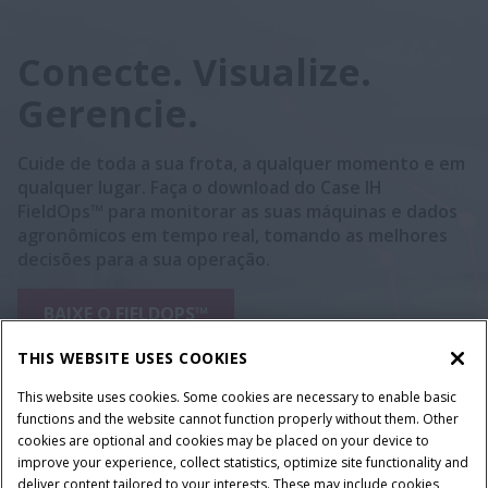
Conecte. Visualize.
Gerencie.
Cuide de toda a sua frota, a qualquer momento e em
qualquer lugar. Faça o download do Case IH
FieldOps™ para monitorar as suas máquinas e dados
agronômicos em tempo real, tomando as melhores
decisões para a sua operação.
BAIXE O FIELDOPS™
THIS WEBSITE USES COOKIES
This website uses cookies. Some cookies are necessary to enable basic
functions and the website cannot function properly without them. Other
cookies are optional and cookies may be placed on your device to
improve your experience, collect statistics, optimize site functionality and
deliver content tailored to your interests. These may include cookies