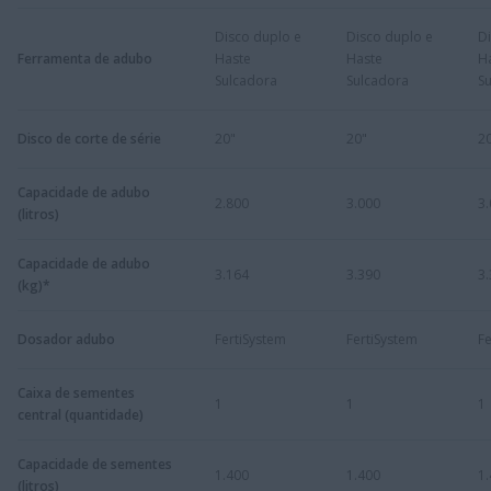
Disco duplo e
Disco duplo e
D
Ferramenta de adubo
Haste
Haste
H
Sulcadora
Sulcadora
S
Disco de corte de série
20"
20"
2
Capacidade de adubo
2.800
3.000
3
(litros)
Capacidade de adubo
3.164
3.390
3
(kg)*
Dosador adubo
FertiSystem
FertiSystem
Fe
Caixa de sementes
1
1
1
central (quantidade)
Capacidade de sementes
1.400
1.400
1
(litros)