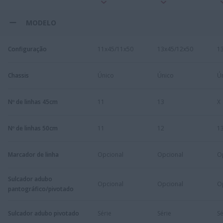
MODELO
Configuração
11x45/11x50
13x45/12x50
1
Chassis
Único
Único
Ú
Nº de linhas 45cm
11
13
X
Nº de linhas 50cm
11
12
1
Marcador de linha
Opcional
Opcional
O
Sulcador adubo
Opcional
Opcional
O
pantográfico/pivotado
Sulcador adubo pivotado
Série
Série
Sé