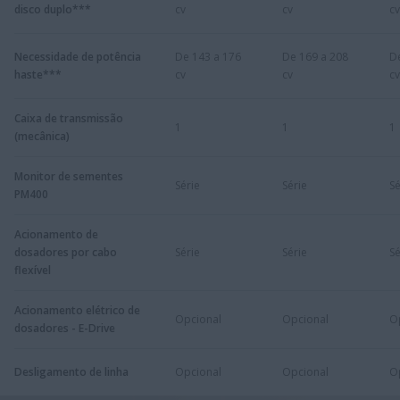
disco duplo***
cv
cv
cv
Necessidade de potência
De 143 a 176
De 169 a 208
D
haste***
cv
cv
cv
Caixa de transmissão
1
1
1
(mecânica)
Monitor de sementes
Série
Série
Sé
PM400
Acionamento de
dosadores por cabo
Série
Série
Sé
flexível
Acionamento elétrico de
Opcional
Opcional
O
dosadores - E-Drive
Desligamento de linha
Opcional
Opcional
O