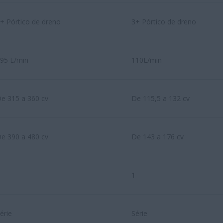
+ Pórtico de dreno
3+ Pórtico de dreno
95 L/min
110L/min
e 315 a 360 cv
De 115,5 a 132 cv
e 390 a 480 cv
De 143 a 176 cv
1
érie
Série