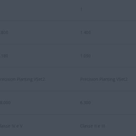
1
.800
1.400
.180
1.090
recision Planting VSet2
Precision Planting VSet2
8.000
6.300
lasse IV e V
Classe II e III