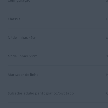
Configuração
3
Chassis
D
Nº de linhas 45cm
x
Nº de linhas 50cm
3
Marcador de linha
N
Sulcador adubo pantográfico/pivotado
O