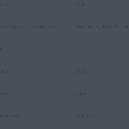
érie
Série
isco duplo e Haste Sulcadora
Disco duplo e Haste Sulcad
0"
20"
.600
2.800
.590
3.164
ertiSystem
FertiSystem