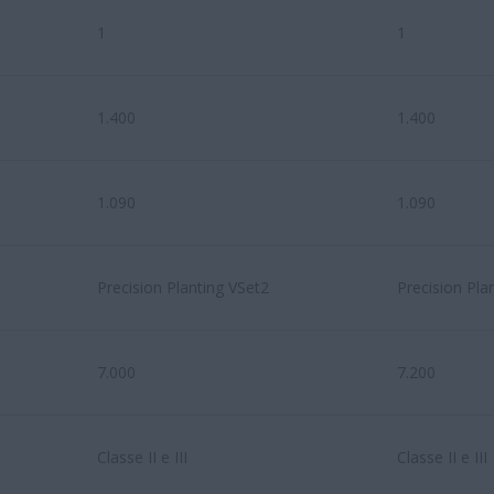
1
1
1.400
1.400
1.090
1.090
Precision Planting VSet2
Precision Pla
7.000
7.200
Classe II e III
Classe II e III