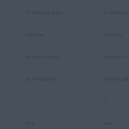
3+ Pórtico de dreno
3+ Pórtico d
110L/min
110 L/min
De 136,5 a 156 cv
De 136,5 a 1
De 169 a 208 cv
De 169 a 208
1
1
Série
Série