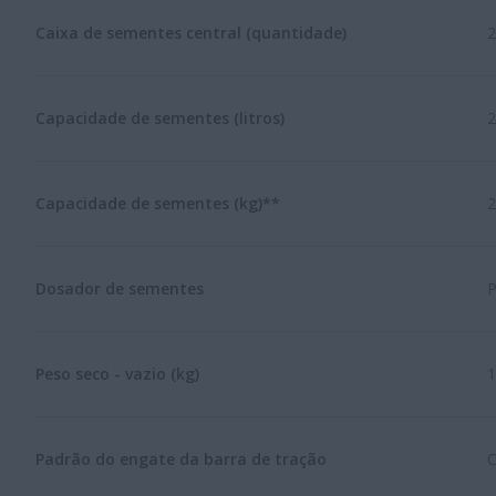
Caixa de sementes central (quantidade)
2
Capacidade de sementes (litros)
2
Capacidade de sementes (kg)**
2
Dosador de sementes
P
Peso seco - vazio (kg)
1
Padrão do engate da barra de tração
C