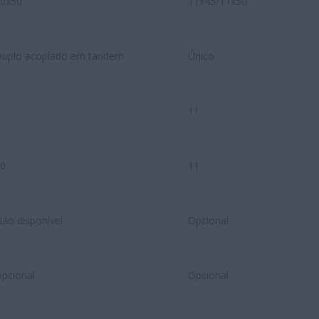
0x50
11x45/11x50
uplo acoplado em tandem
Único
11
0
11
ão disponível
Opcional
pcional
Opcional