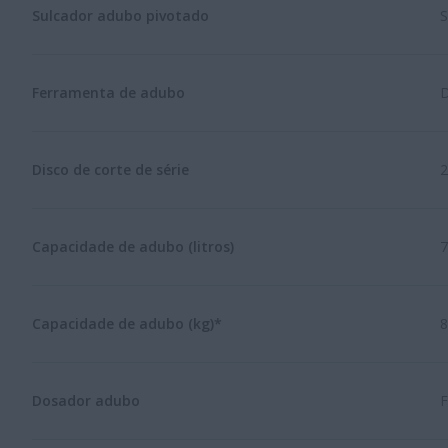
Sulcador adubo pivotado
S
Ferramenta de adubo
D
Disco de corte de série
2
Capacidade de adubo (litros)
7
Capacidade de adubo (kg)*
8
Dosador adubo
F