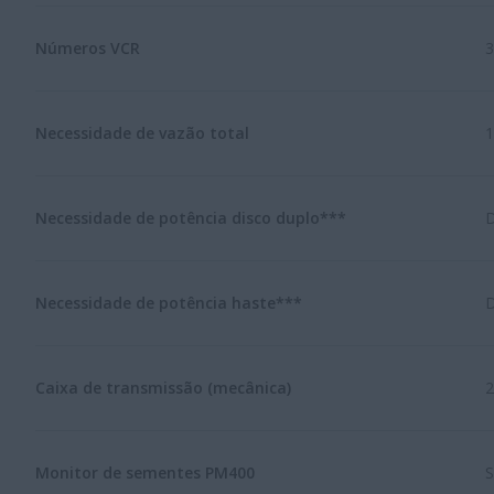
Números VCR
3
Necessidade de vazão total
1
Necessidade de potência disco duplo***
D
Necessidade de potência haste***
D
Caixa de transmissão (mecânica)
2
Monitor de sementes PM400
S