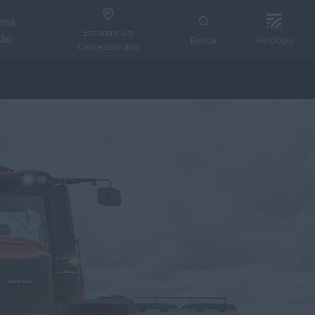
uma
Encontre um
ção
Buscar
FieldOps
Concessionário