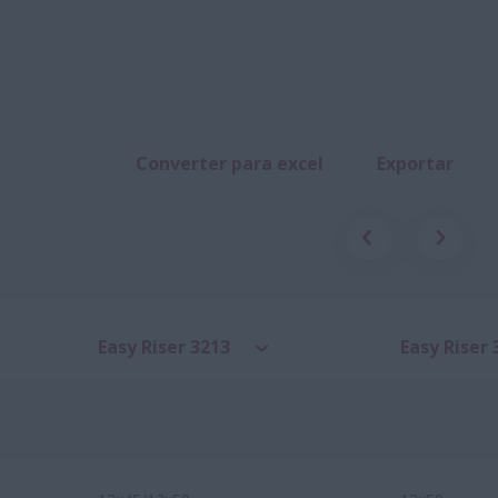
Converter para excel
Exportar
Easy Riser 3213
Easy Riser 