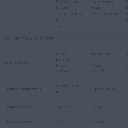
Plataformas -
Plataformas -
P
Draper
Draper
D
TerraFlex 4F 45
TerraFlex 4F 30
T
PÉS
PÉS
P
SISTEMA DE CORTE
Flexível com
Flexível com
Fl
blocos de
blocos de
b
Barra de Corte
torção
torção
t
(TerraFlex)
(TerraFlex)
(T
45 pés (13,80
35
Largura da Plataforma
30 pés (9,20 m)
m)
m
Largura de Corte
13,70 m
9,10 m
1
Peso Aproximado
5.000 kg
3.450 kg
3.