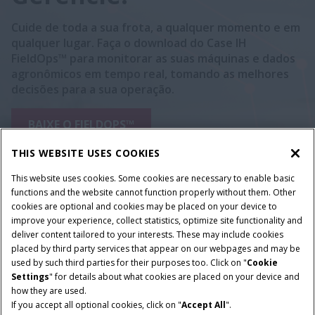
Cuide de toda a sua frota, a qualquer momento e em
qualquer lugar. Faça o download do Case IH
FieldOps™ para monitorar as suas máquinas e dados
agronômicos em tempo real, tomando as melhores
decisões para a sua operação.
BAIXE O FIELDOPS™
THIS WEBSITE USES COOKIES
This website uses cookies. Some cookies are necessary to enable basic
functions and the website cannot function properly without them. Other
cookies are optional and cookies may be placed on your device to
improve your experience, collect statistics, optimize site functionality and
deliver content tailored to your interests. These may include cookies
placed by third party services that appear on our webpages and may be
used by such third parties for their purposes too. Click on "
Cookie
Settings
" for details about what cookies are placed on your device and
how they are used.
If you accept all optional cookies, click on "
Accept All
".