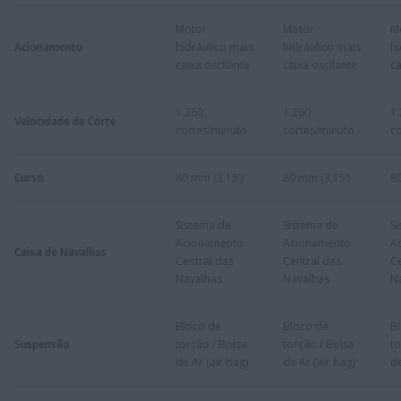
Motor
Motor
M
Acionamento
hidráulico mais
hidráulico mais
hi
caixa oscilante
caixa oscilante
ca
​1.260
1.260
​1
Velocidade de Corte
cortes/minuto
cortes/minuto
c
Curso
​80 mm (3,15’)
​80 mm (3,15’)
80
​Sistema de
​Sistema de
​S
Acionamento
Acionamento
A
Caixa de Navalhas
Central das
Central das
Ce
Navalhas
Navalhas
N
​Bloco de
​Bloco de
​B
Suspensão
torção / Bolsa
torção / Bolsa
to
de Ar (air bag)
de Ar (air bag)
de