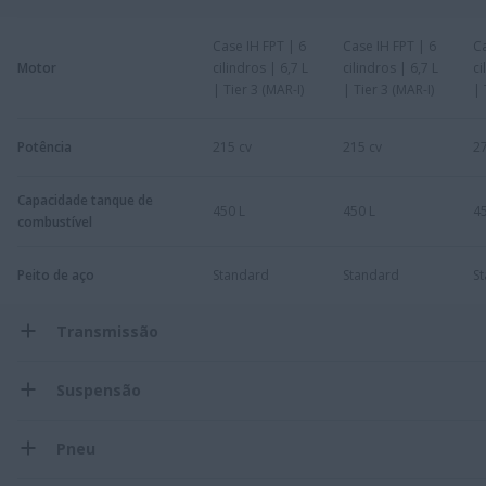
Case IH FPT | 6
Case IH FPT | 6
Ca
Motor
cilindros | 6,7 L
cilindros | 6,7 L
ci
| Tier 3 (MAR-I)
| Tier 3 (MAR-I)
| 
Potência
215 cv
215 cv
27
Capacidade tanque de
450 L
450 L
45
combustível
Peito de aço
Standard
Standard
S
Transmissão
Suspensão
Pneu