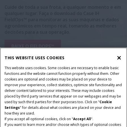
Cuide de toda a sua frota, a qualquer momento e em
qualquer lugar. Faça o download do Case IH
FieldOps™ para monitorar as suas máquinas e dados
agronômicos em tempo real, tomando as melhores
decisões para a sua operação.
BAIXE O FIELDOPS™
THIS WEBSITE USES COOKIES
This website uses cookies. Some cookies are necessary to enable basic
functions and the website cannot function properly without them. Other
cookies are optional and cookies may be placed on your device to
improve your experience, collect statistics, optimize site functionality and
deliver content tailored to your interests. These may include cookies
placed by third party services that appear on our webpages and may be
used by such third parties for their purposes too. Click on "
Cookie
Settings
" for details about what cookies are placed on your device and
how they are used.
If you accept all optional cookies, click on "
Accept All
".
If you want to learn more and/or choose which types of optional cookies