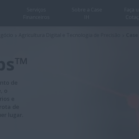
Serviços
Sobre a Case
Faça 
Financeiros
IH
Cota
Visão geral
Características
egócio
Agricultura Digital e Tecnologia de Precisão
Case
Ops™
ento de
, o
rios e
rota de
er lugar.