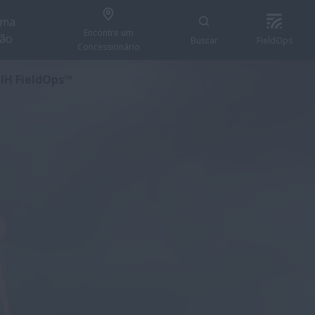
uma
Encontre um
ção
Buscar
FieldOps
Concessionário
CONECTE AGORA
 IH FieldOps™