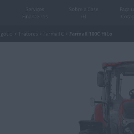
Serviços
Sobre a Case
Faça 
Financeiros
IH
Cota
egócio
Tratores
Farmall C
Farmall 100C HiLo