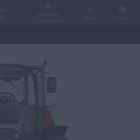
uma
Encontre um
ção
Buscar
FieldOps
Concessionário