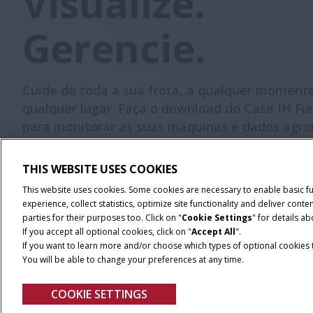
Visualize.
Gerencie.
Cuide de toda a sua frota, a qualquer moment
qualquer lugar. Faça o download do Case IH Fi
para monitorar as suas máquinas e dados agr
em tempo real, tomando as melhores decisões
sua operação.
THIS WEBSITE USES COOKIES
This website uses cookies. Some cookies are necessary to enable basic f
BAIXE O FIELDOPS™
experience, collect statistics, optimize site functionality and deliver co
parties for their purposes too. Click on "
Cookie Settings
" for details a
If you accept all optional cookies, click on "
Accept All
".
If you want to learn more and/or choose which types of optional cookies th
You will be able to change your preferences at any time.
COOKIE SETTINGS