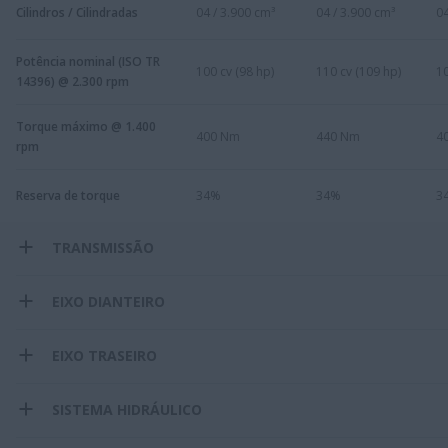
Cilindros / Cilindradas
04 / 3.900 cm³
04 / 3.900 cm³
04
Potência nominal (ISO TR
100 cv (98 hp)
110 cv (109 hp)
10
14396) @ 2.300 rpm
Torque máximo @ 1.400
400 Nm
440 Nm
4
rpm
Reserva de torque
34%
34%
3
TRANSMISSÃO
EIXO DIANTEIRO
EIXO TRASEIRO
SISTEMA HIDRÁULICO