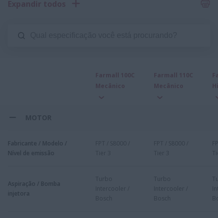
Expandir todos
Farmall 100C
Farmall 110C
F
Mecânico
Mecânico
H
MOTOR
Fabricante / Modelo /
FPT / S8000 /
FPT / S8000 /
FP
Nível de emissão
Tier 3
Tier 3
Ti
Turbo
Turbo
T
Aspiração / Bomba
Intercooler /
Intercooler /
In
injetora
Bosch
Bosch
B