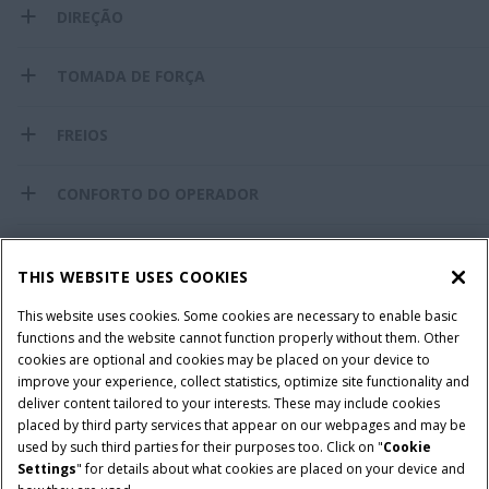
DIREÇÃO
TOMADA DE FORÇA
FREIOS
CONFORTO DO OPERADOR
AGRICULTURA DE PRECISÃO
THIS WEBSITE USES COOKIES
PESOS
This website uses cookies. Some cookies are necessary to enable basic
functions and the website cannot function properly without them. Other
cookies are optional and cookies may be placed on your device to
DIMENSÕES
improve your experience, collect statistics, optimize site functionality and
deliver content tailored to your interests. These may include cookies
placed by third party services that appear on our webpages and may be
PNEUS
used by such third parties for their purposes too. Click on "
Cookie
Settings
" for details about what cookies are placed on your device and