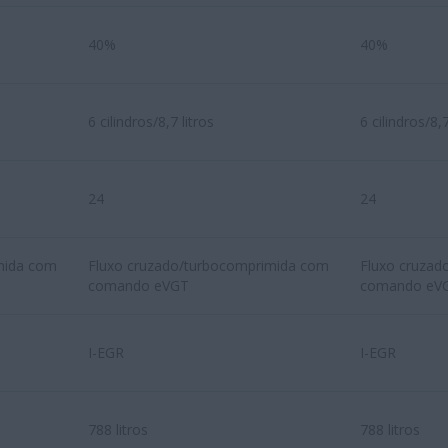
40%
40%
6 cilindros/8,7 litros
6 cilindros/8,7
24
24
mida com
Fluxo cruzado/turbocomprimida com
Fluxo cruzad
comando eVGT
comando eV
I-EGR
I-EGR
788 litros
788 litros