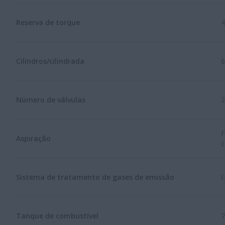
Reserva de torque
Cilindros/cilindrada
6
Número de válvulas
2
F
Aspiração
Sistema de tratamento de gases de emissão
I
Tanque de combustível
7