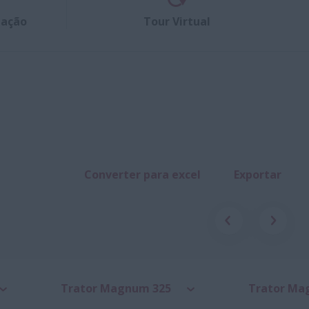
tação
Tour Virtual
Converter para excel
Exportar
Trator Magnum 325
Trator Ma