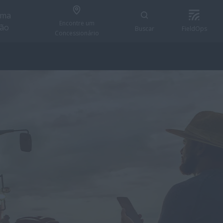
uma
Encontre um
ção
Buscar
FieldOps
Concessionário