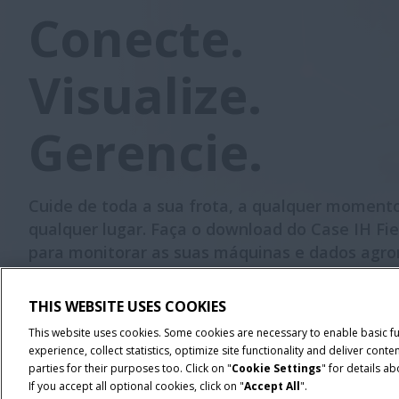
Conecte.
Visualize.
Gerencie.
Cuide de toda a sua frota, a qualquer moment
qualquer lugar. Faça o download do Case IH Fi
para monitorar as suas máquinas e dados agr
em tempo real, tomando as melhores decisões
sua operação.
THIS WEBSITE USES COOKIES
This website uses cookies. Some cookies are necessary to enable basic f
BAIXE O FIELDOPS™
experience, collect statistics, optimize site functionality and deliver co
parties for their purposes too. Click on "
Cookie Settings
" for details a
If you accept all optional cookies, click on "
Accept All
".