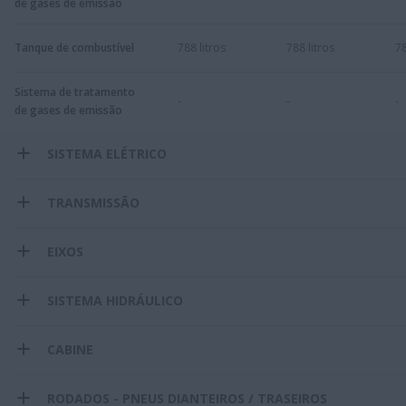
de gases de emissão
Tanque de combustível
788 litros
788 litros
78
Sistema de tratamento
-
-
-
de gases de emissão
SISTEMA ELÉTRICO
TRANSMISSÃO
EIXOS
SISTEMA HIDRÁULICO
CABINE
RODADOS - PNEUS DIANTEIROS / TRASEIROS