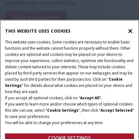
decisões para a sua operação.
BAIXE O FIELDOPS™
THIS WEBSITE USES COOKIES
This website uses cookies. Some cookies are necessary to enable basic
functions and the website cannot function properly without them. Other
cookies are optional and cookies may be placed on your device to
improve your experience, collect statistics, optimize site functionality and
deliver content tailored to your interests. These may include cookies
placed by third party services that appear on our webpages and may be
used by such third parties for their purposes too. Click on "
Cookie
Settings
" for details about what cookies are placed on your device and
how they are used.
If you accept all optional cookies, click on "
Accept All
".
If you want to learn more and/or choose which types of optional cookies
this site can use, select "
Cookie Settings
", then click "
Accept Selected
"
to save your preferences.
You will be able to change your preferences at any time.
COOKIE SETTINGS