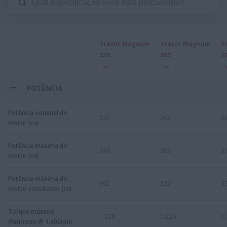
Trator Magnum
Trator Magnum
T
325
265
2
POTÊNCIA
Potência nominal do
325
265
2
motor (cv)
Potência máxima do
339
286
3
motor (cv)
Potência máxima do
392
322
3
motor com boost (cv)
Torque máximo
1.528
1.229
1
(Nm/rpm) @ 1.400rpm