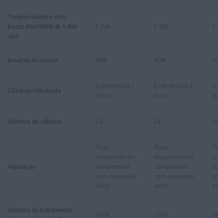
Torque máximo com
boost (Nm/RPM) @ 1.400
1.746
1.435
1
rpm
Reserva de torque
40%
40%
4
6 cilindros/8,7
6 cilindros/8,7
6 
Cilindros/cilindrada
litros
litros
li
Número de válvulas
24
24
2
Fluxo
Fluxo
Fl
cruzado/turbo
cruzado/turbo
c
Aspiração
comprimida
comprimida
c
com comando
com comando
c
eVGT
eVGT
e
Sistema de tratamento
I-EGR
I-EGR
I-