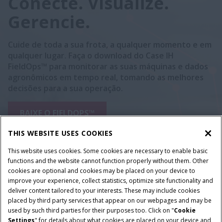
Conecte. Visualize.
Gerencie.
Cuide de toda a sua frota, a qualquer momento e em
qualquer lugar. Faça o download do Case IH
FieldOps™ para monitorar as suas máquinas e dados
agronômicos em tempo real, tomando as melhores
decisões para a sua operação.
BAIXE O FIELDOPS™
THIS WEBSITE USES COOKIES
This website uses cookies. Some cookies are necessary to enable basic
functions and the website cannot function properly without them. Other
cookies are optional and cookies may be placed on your device to
improve your experience, collect statistics, optimize site functionality and
deliver content tailored to your interests. These may include cookies
placed by third party services that appear on our webpages and may be
used by such third parties for their purposes too. Click on "
Cookie
Settings
" for details about what cookies are placed on your device and