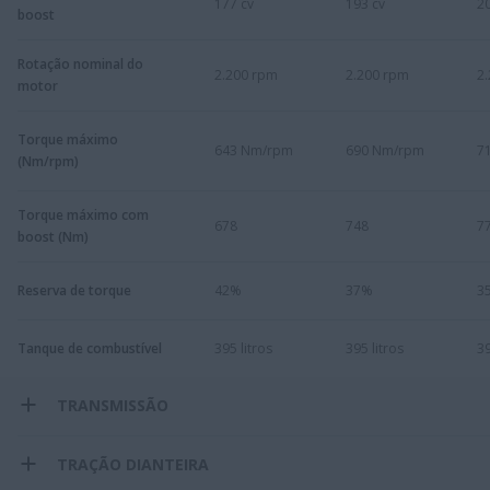
177 cv
193 cv
20
boost
Rotação nominal do
2.200 rpm
2.200 rpm
2
motor
Torque máximo
643 Nm/rpm
690 Nm/rpm
7
(Nm/rpm)
Torque máximo com
678
748
7
boost (Nm)
Reserva de torque
42%
37%
3
Tanque de combustível
395 litros​
395 litros
39
TRANSMISSÃO
TRAÇÃO DIANTEIRA