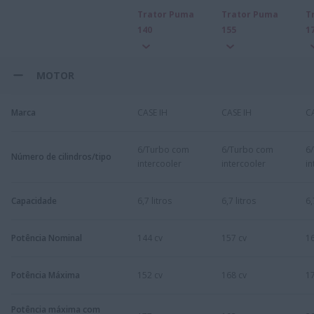
Trator Puma
Trator Puma
T
140
155
1
MOTOR
Marca
CASE IH
CASE IH
C
6/Turbo com
6/Turbo com
6
Número de cilindros/tipo
intercooler
intercooler
in
Capacidade
6,7 litros
6,7 litros
6,
Potência Nominal
144 cv
157 cv
16
Potência Máxima
152 cv
168 cv
17
Potência máxima com