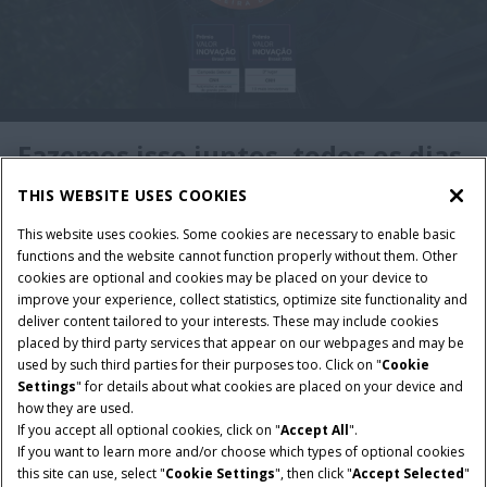
Fazemos isso juntos, todos os dias,
no campo e com quem vive dele.
THIS WEBSITE USES COOKIES
Do campo à construção, a nossa tecnologia lidera
This website uses cookies. Some cookies are necessary to enable basic
functions and the website cannot function properly without them. Other
entregando eficiência e produtividade.
cookies are optional and cookies may be placed on your device to
Essa conquista é reflexo de um trabalho coletivo, feito
improve your experience, collect statistics, optimize site functionality and
com propósito, consistência e parceria.
deliver content tailored to your interests. These may include cookies
placed by third party services that appear on our webpages and may be
Cada inovação aqui apresentada é reflexo de um
used by such third parties for their purposes too. Click on "
Cookie
compromisso real com o futuro do agro!
Settings
" for details about what cookies are placed on your device and
how they are used.
If you accept all optional cookies, click on "
Accept All
".
If you want to learn more and/or choose which types of optional cookies
this site can use, select "
Cookie Settings
", then click "
Accept Selected
"