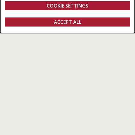
máquina
COOKIE SETTINGS
Visão Geral
Características
Modelos
Especificações Téc
QUERO UMA
ACCEPT ALL
Axial-Flow série 150
COTAÇÃO
CONHEÇA A SÉRIE
Axial-Flow série 150