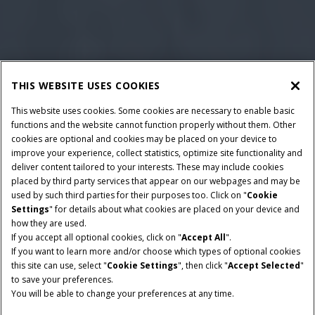
THIS WEBSITE USES COOKIES
This website uses cookies. Some cookies are necessary to enable basic
functions and the website cannot function properly without them. Other
cookies are optional and cookies may be placed on your device to
improve your experience, collect statistics, optimize site functionality and
deliver content tailored to your interests. These may include cookies
CABINE:
TRANSMISSÃO E
placed by third party services that appear on our webpages and may be
REDUTOR FINAL:
Conforto, visibilidade e
used by such third parties for their purposes too. Click on "
Cookie
4 velocidades eletro-
acessibilidade, interface,
Settings
" for details about what cookies are placed on your device and
hidráulicas, com seletor
how they are used.
alavanca multifuncional
If you accept all optional cookies, click on "
Accept All
".
elétrico das marchas
If you want to learn more and/or choose which types of optional cookies
this site can use, select "
Cookie Settings
", then click "
Accept Selected
"
ROTOR:
TANQUE GRANELEIRO:
to save your preferences.
Small Tube e AFX
Auxilia o operador na
You will be able to change your preferences at any time.
hora de descarregar a